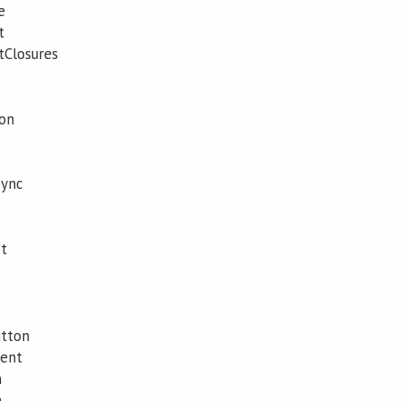
e
t
Closures
on
Sync
t
tton
ent
n
n