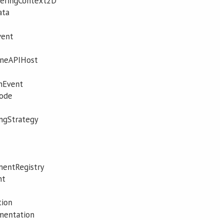
eringContext2D
ata
vent
neAPIHost
nEvent
ode
ngStrategy
entRegistry
nt
ion
entation