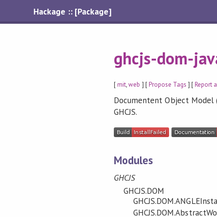
Hackage :: [Package]
ghcjs-dom-jav
[
mit
,
web
] [
Propose Tags
] [
Report a
Documentent Object Model (
GHCJS.
Modules
GHCJS
GHCJS.DOM
GHCJS.DOM.ANGLEInsta
GHCJS.DOM.AbstractWo