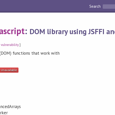
Search
ascript
:
DOM library using JSFFI a
 vulnerability
]
DOM) functions that work with
ncedArrays
rker