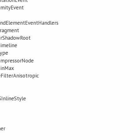
tationEvent
imityEvent
ndElementEventHandlers
ragment
rShadowRoot
imeline
ype
ompressorNode
inMax
ilterAnisotropic
InlineStyle
ner