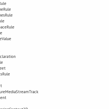
ule
meRule
esRule
ule
aceRule
le
eValue
t
laration
le
eet
sRule
t
ureMediaStreamTrack
ient