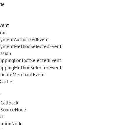
de
vent
ror
ymentAuthorizedEvent
aymentMethodSelectedEvent
ssion
ippingContactSelectedEvent
ippingMethodSelectedEvent
lidateMerchantEvent
nCache
r
Callback
rSourceNode
xt
nationNode