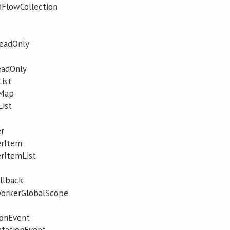
lowCollection
eadOnly
adOnly
ist
Map
ist
r
erItem
rItemList
llback
orkerGlobalScope
onEvent