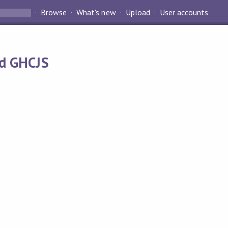
Browse
What's new
Upload
User accounts
nd GHCJS