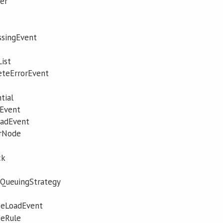
er
singEvent
ist
teErrorEvent
tial
Event
adEvent
erNode
ck
QueuingStrategy
eLoadEvent
eRule