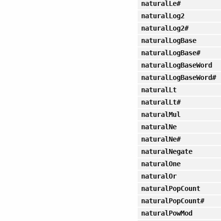
naturalLe#
naturalLog2
naturalLog2#
naturalLogBase
naturalLogBase#
naturalLogBaseWord
naturalLogBaseWord#
naturalLt
naturalLt#
naturalMul
naturalNe
naturalNe#
naturalNegate
naturalOne
naturalOr
naturalPopCount
naturalPopCount#
naturalPowMod