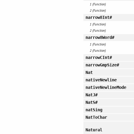
1 (Function)
2 (Function)
narrow8Int#
1 (Function)
2 (Function)
narrow8Word#
1 (Function)
2 (Function)
narrowCInt#
narrowGmpSize#
Nat
nativeNewline
nativeNewlineMode
NatJ#
NatS#
natSing
NatToChar
Natural