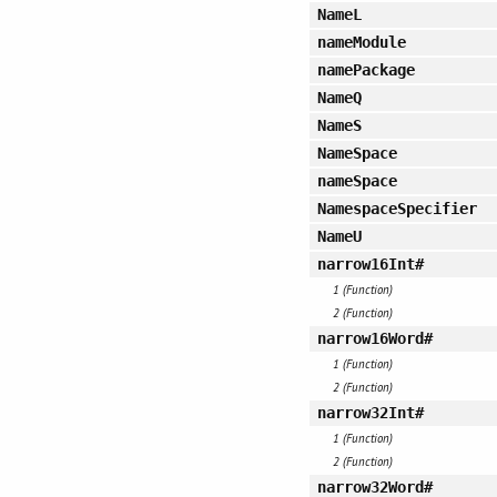
NameL
nameModule
namePackage
NameQ
NameS
NameSpace
nameSpace
NamespaceSpecifier
NameU
narrow16Int#
1 (Function)
2 (Function)
narrow16Word#
1 (Function)
2 (Function)
narrow32Int#
1 (Function)
2 (Function)
narrow32Word#