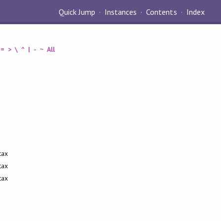
Quick Jump
Instances
Contents
Index
=
>
\
^
|
-
~
All
tax
tax
tax