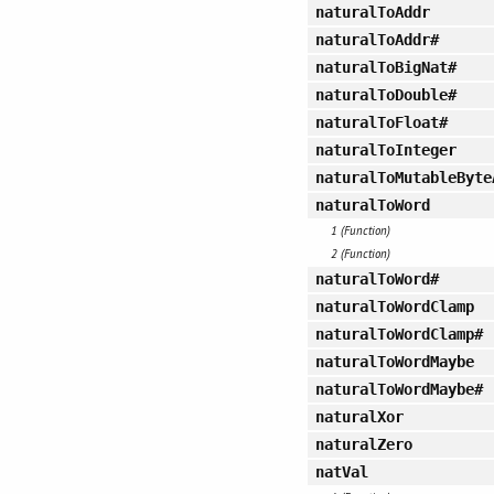
naturalToAddr
naturalToAddr#
naturalToBigNat#
naturalToDouble#
naturalToFloat#
naturalToInteger
naturalToMutableByte
naturalToWord
1 (Function)
2 (Function)
naturalToWord#
naturalToWordClamp
naturalToWordClamp#
naturalToWordMaybe
naturalToWordMaybe#
naturalXor
naturalZero
natVal