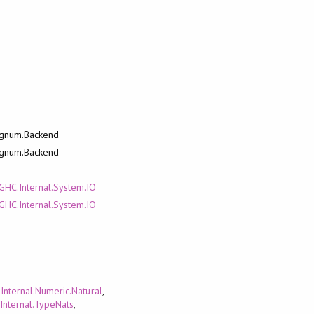
Bignum.Backend
Bignum.Backend
GHC.Internal.System.IO
GHC.Internal.System.IO
Internal.Numeric.Natural
,
Internal.TypeNats
,