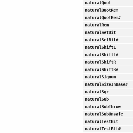
naturalQuot
naturalQuotRem
naturalQuotRem#
naturalRem
naturalSetBit
naturalSetBit#
naturalShiftL
naturalShiftL#
naturalShiftR
naturalShiftR#
naturalSignum
naturalSizeInBase#
naturalSqr
naturalSub
naturalSubThrow
naturalSubUnsafe
naturalTestBit
naturalTestBit#