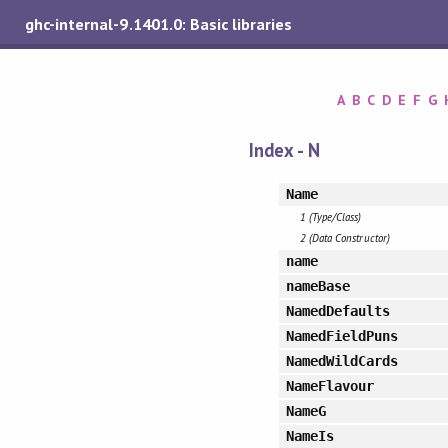
ghc-internal-9.1401.0: Basic libraries
A
B
C
D
E
F
G
Index - N
Name
1 (Type/Class)
2 (Data Constructor)
name
nameBase
NamedDefaults
NamedFieldPuns
NamedWildCards
NameFlavour
NameG
NameIs