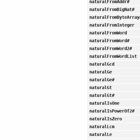
naturalFromAddr#
naturalFromBigNat#
naturalFromByteArray
naturalFromInteger
naturalFromWord
naturalFromWord#
naturalFromWord2#
naturalFromWordList
naturalGcd
naturalGe
naturalGe#
naturalGt
naturalGt#
naturalIsOne
naturalIsPowerOf2#
naturalIsZero
naturalLcm
naturalLe