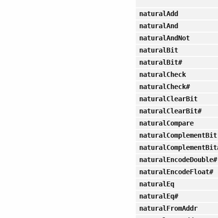
naturalAdd
naturalAnd
naturalAndNot
naturalBit
naturalBit#
naturalCheck
naturalCheck#
naturalClearBit
naturalClearBit#
naturalCompare
naturalComplementBit
naturalComplementBit
naturalEncodeDouble#
naturalEncodeFloat#
naturalEq
naturalEq#
naturalFromAddr