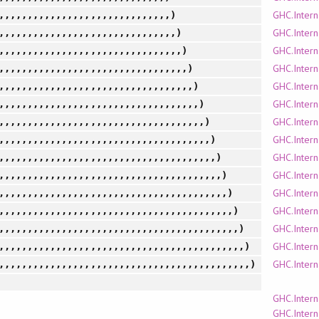
GHC.Intern
,,,,,,,,,,,,,,,,,,,,,,,,,,,,,,)
GHC.Intern
,,,,,,,,,,,,,,,,,,,,,,,,,,,,,,,)
GHC.Intern
,,,,,,,,,,,,,,,,,,,,,,,,,,,,,,,,)
GHC.Intern
,,,,,,,,,,,,,,,,,,,,,,,,,,,,,,,,,)
GHC.Intern
,,,,,,,,,,,,,,,,,,,,,,,,,,,,,,,,,,)
GHC.Intern
,,,,,,,,,,,,,,,,,,,,,,,,,,,,,,,,,,,)
GHC.Intern
,,,,,,,,,,,,,,,,,,,,,,,,,,,,,,,,,,,,)
GHC.Intern
,,,,,,,,,,,,,,,,,,,,,,,,,,,,,,,,,,,,,)
GHC.Intern
,,,,,,,,,,,,,,,,,,,,,,,,,,,,,,,,,,,,,,)
GHC.Intern
,,,,,,,,,,,,,,,,,,,,,,,,,,,,,,,,,,,,,,,)
GHC.Intern
,,,,,,,,,,,,,,,,,,,,,,,,,,,,,,,,,,,,,,,,)
GHC.Intern
,,,,,,,,,,,,,,,,,,,,,,,,,,,,,,,,,,,,,,,,,)
GHC.Intern
,,,,,,,,,,,,,,,,,,,,,,,,,,,,,,,,,,,,,,,,,,)
GHC.Intern
,,,,,,,,,,,,,,,,,,,,,,,,,,,,,,,,,,,,,,,,,,,)
GHC.Intern
,,,,,,,,,,,,,,,,,,,,,,,,,,,,,,,,,,,,,,,,,,,,)
GHC.Intern
GHC.Inter