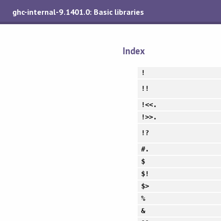
ghc-internal-9.1401.0: Basic libraries
Index
!
!!
!<<.
!>>.
!?
#.
$
$!
$>
%
&