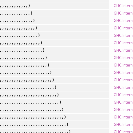
GHC.Intern
,,,,,,,,,,,,)
GHC.Intern
,,,,,,,,,,,,,)
GHC.Intern
,,,,,,,,,,,,,,)
GHC.Intern
,,,,,,,,,,,,,,,)
GHC.Intern
,,,,,,,,,,,,,,,,)
GHC.Intern
,,,,,,,,,,,,,,,,,)
GHC.Intern
,,,,,,,,,,,,,,,,,,)
GHC.Intern
,,,,,,,,,,,,,,,,,,,)
GHC.Intern
,,,,,,,,,,,,,,,,,,,,)
GHC.Intern
,,,,,,,,,,,,,,,,,,,,,)
GHC.Intern
,,,,,,,,,,,,,,,,,,,,,,)
GHC.Intern
,,,,,,,,,,,,,,,,,,,,,,,)
GHC.Intern
,,,,,,,,,,,,,,,,,,,,,,,,)
GHC.Intern
,,,,,,,,,,,,,,,,,,,,,,,,,)
GHC.Intern
,,,,,,,,,,,,,,,,,,,,,,,,,,)
GHC.Intern
,,,,,,,,,,,,,,,,,,,,,,,,,,,)
GHC.Intern
,,,,,,,,,,,,,,,,,,,,,,,,,,,,)
GHC.Intern
,,,,,,,,,,,,,,,,,,,,,,,,,,,,,)