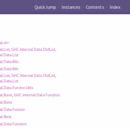
Quick Jump
Instances
Contents
Index
al.Arr
l.List
,
GHC.Internal.Data.OldList
,
l.Data.List
l.Data.Bits
l.Data.Bits
l.List
,
GHC.Internal.Data.OldList
,
l.Data.List
l.Data.Functor.Utils
al.Base
,
GHC.Internal.Data.Function
al.Base
al.Data.Functor
al.Real
al.Data.Function