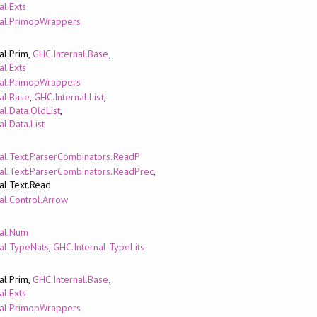
al.Exts
nal.PrimopWrappers
al.Prim,
GHC.Internal.Base
,
al.Exts
nal.PrimopWrappers
al.Base
,
GHC.Internal.List
,
al.Data.OldList
,
l.Data.List
al.Text.ParserCombinators.ReadP
al.Text.ParserCombinators.ReadPrec
,
al.Text.Read
al.Control.Arrow
nal.Num
al.TypeNats
,
GHC.Internal.TypeLits
al.Prim,
GHC.Internal.Base
,
al.Exts
nal.PrimopWrappers