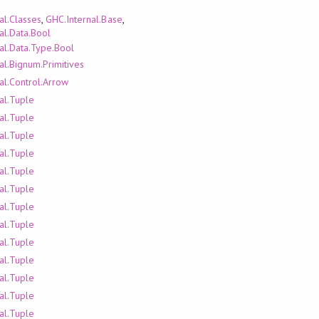
al.Classes
,
GHC.Internal.Base
,
al.Data.Bool
al.Data.Type.Bool
al.Bignum.Primitives
al.Control.Arrow
al.Tuple
al.Tuple
al.Tuple
al.Tuple
al.Tuple
al.Tuple
al.Tuple
al.Tuple
al.Tuple
al.Tuple
al.Tuple
al.Tuple
al.Tuple