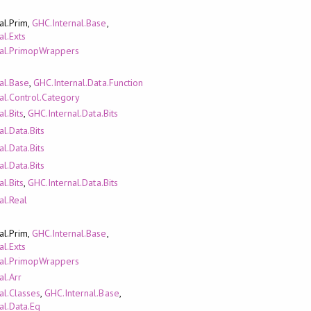
al.Prim,
GHC.Internal.Base
,
al.Exts
nal.PrimopWrappers
al.Base
,
GHC.Internal.Data.Function
al.Control.Category
l.Bits
,
GHC.Internal.Data.Bits
l.Data.Bits
l.Data.Bits
l.Data.Bits
l.Bits
,
GHC.Internal.Data.Bits
al.Real
al.Prim,
GHC.Internal.Base
,
al.Exts
nal.PrimopWrappers
al.Arr
al.Classes
,
GHC.Internal.Base
,
al.Data.Eq