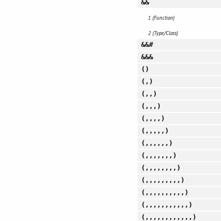
&&
1 (Function)
2 (Type/Class)
&&#
&&&
()
(,)
(,,)
(,,,)
(,,,,)
(,,,,,)
(,,,,,,)
(,,,,,,,)
(,,,,,,,,)
(,,,,,,,,,)
(,,,,,,,,,,)
(,,,,,,,,,,,)
(,,,,,,,,,,,,)