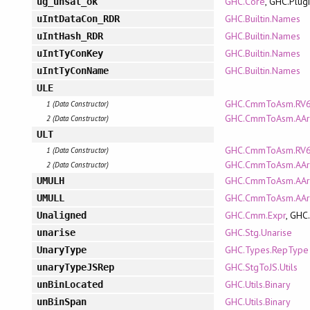
GHC.Core
, GHC.Plug
ug_unsat_ok
GHC.Builtin.Names
uIntDataCon_RDR
GHC.Builtin.Names
uIntHash_RDR
GHC.Builtin.Names
uIntTyConKey
GHC.Builtin.Names
uIntTyConName
ULE
GHC.CmmToAsm.RV6
1 (Data Constructor)
GHC.CmmToAsm.AAr
2 (Data Constructor)
ULT
GHC.CmmToAsm.RV6
1 (Data Constructor)
GHC.CmmToAsm.AAr
2 (Data Constructor)
GHC.CmmToAsm.AArc
UMULH
GHC.CmmToAsm.AArc
UMULL
GHC.Cmm.Expr
, GH
Unaligned
GHC.Stg.Unarise
unarise
GHC.Types.RepType
UnaryType
GHC.StgToJS.Utils
unaryTypeJSRep
GHC.Utils.Binary
unBinLocated
GHC.Utils.Binary
unBinSpan