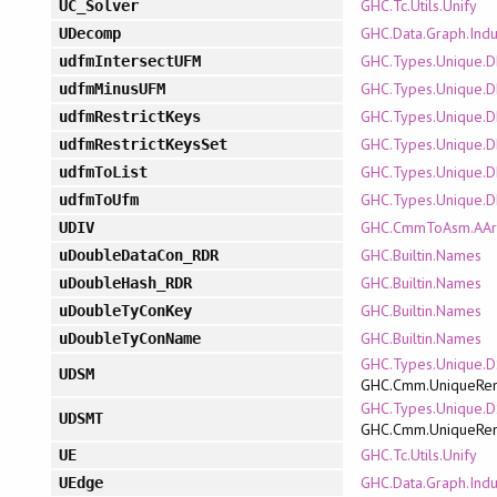
GHC.Tc.Utils.Unify
UC_Solver
GHC.Data.Graph.Indu
UDecomp
GHC.Types.Unique.
udfmIntersectUFM
GHC.Types.Unique.
udfmMinusUFM
GHC.Types.Unique.
udfmRestrictKeys
GHC.Types.Unique.
udfmRestrictKeysSet
GHC.Types.Unique.
udfmToList
GHC.Types.Unique.
udfmToUfm
GHC.CmmToAsm.AArc
UDIV
GHC.Builtin.Names
uDoubleDataCon_RDR
GHC.Builtin.Names
uDoubleHash_RDR
GHC.Builtin.Names
uDoubleTyConKey
GHC.Builtin.Names
uDoubleTyConName
GHC.Types.Unique.
UDSM
GHC.Cmm.UniqueRe
GHC.Types.Unique.
UDSMT
GHC.Cmm.UniqueRe
GHC.Tc.Utils.Unify
UE
GHC.Data.Graph.Indu
UEdge