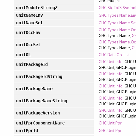
GHC.Plugins
GHC.StgToJS.Symbo
unitModuleStringZ
GHC.Types.Name.En
unitNameEnv
GHC.Types.Name.Se
unitNameSet
GHC.Types.Name.Oc
unitOccEnv
GHC.Types.Name,
GH
GHC.Types.Name.Oc
unitOccSet
GHC.Types.Name,
GH
GHC.Data.OrdList
unitOL
GHC.Unit.Info
, GHC.U
unitPackageId
GHC.Unit, GHC.Plugi
GHC.Unit.Info
, GHC.U
unitPackageIdString
GHC.Unit, GHC.Plugi
GHC.Unit.Info
, GHC.U
unitPackageName
GHC.Unit, GHC.Plugi
GHC.Unit.Info
, GHC.U
unitPackageNameString
GHC.Unit, GHC.Plugi
GHC.Unit.Info
, GHC.U
unitPackageVersion
GHC.Unit, GHC.Plugi
GHC.Unit.Ppr
unitPprComponentName
GHC.Unit.Ppr
unitPprId