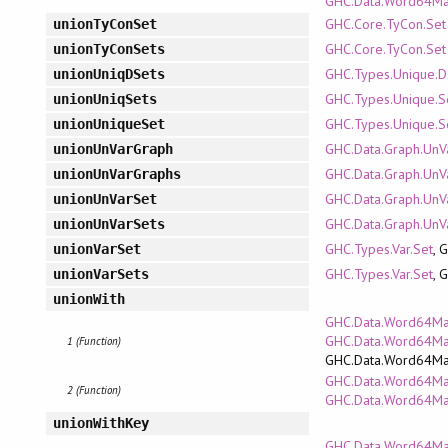
GHC.Data.Word64Map
GHC.Core.TyCon.Set
unionTyConSet
GHC.Core.TyCon.Set
unionTyConSets
GHC.Types.Unique.D
unionUniqDSets
GHC.Types.Unique.S
unionUniqSets
GHC.Types.Unique.S
unionUniqueSet
GHC.Data.Graph.UnV
unionUnVarGraph
GHC.Data.Graph.UnV
unionUnVarGraphs
GHC.Data.Graph.UnV
unionUnVarSet
GHC.Data.Graph.UnV
unionUnVarSets
GHC.Types.Var.Set
, 
unionVarSet
GHC.Types.Var.Set
, 
unionVarSets
unionWith
GHC.Data.Word64Map
GHC.Data.Word64Ma
1 (Function)
GHC.Data.Word64M
GHC.Data.Word64Map.
2 (Function)
GHC.Data.Word64Map
unionWithKey
GHC.Data.Word64Map