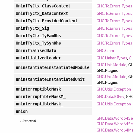
GHC.Tc.Errors.Types
UninfTyCtx_ClassContext
GHC.Tc.Errors.Types
UninfTyCtx_DataContext
GHC.Tc.Errors.Types
UninfTyCtx_ProvidedContext
GHC.Tc.Errors.Types
UninfTyCtx_Sig
GHC.Tc.Errors.Types
UninfTyCtx_TyFamRhs
GHC.Tc.Errors.Types
UninfTyCtx_TySynRhs
GHC.Cmm
UninitialisedData
GHC.Linker.Types
,
GH
uninitializedLoader
GHC.Unit.Module
, GH
uninstantiateInstantiatedModule
GHC.Plugins
GHC.Unit.Module
, GH
uninstantiateInstantiatedUnit
GHC.Plugins
GHC.Utils.Exception
uninterruptibleMask
GHC.Data.IOEnv
, GH
uninterruptibleMaskM_
GHC.Utils.Exception
uninterruptibleMask_
union
GHC.Data.Word64Set
1 (Function)
GHC.Data.Word64Se
GHC.Data.Word64Map