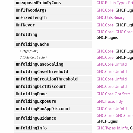
GHC.Builtin.Types.Pr
unexposedPrimTyCons
GHC.Core
, GHC.Plug
UnfIfGoodArgs
GHC.Utils.Binary
unFixedLength
GHC.Core
, GHC.Plug
UnfNever
GHC.Core
,
GHC.Core
Unfolding
GHC.Plugins
UnfoldingCache
GHC.Core
, GHC.Plug
1 (Type/Class)
GHC.Core
, GHC.Plug
2 (Data Constructor)
GHC.Core.Unfold
unfoldingCaseScaling
GHC.Core.Unfold
unfoldingCaseThreshold
GHC.Core.Unfold
unfoldingCreationThreshold
GHC.Core.Unfold
unfoldingDictDiscount
GHC.Core.Opt.Stats
,
UnfoldingDone
GHC.Iface.Tidy
UnfoldingExposure
GHC.Core.Unfold
unfoldingFunAppDiscount
GHC.Core
,
GHC.Core
UnfoldingGuidance
GHC.Plugins
GHC.Types.Id.Info
, 
unfoldingInfo