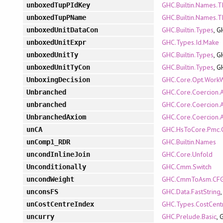
GHC.Builtin.Names.
unboxedTupPIdKey
GHC.Builtin.Names.
unboxedTupPName
GHC.Builtin.Types
, G
unboxedUnitDataCon
GHC.Types.Id.Make
unboxedUnitExpr
GHC.Builtin.Types
, G
unboxedUnitTy
GHC.Builtin.Types
, G
unboxedUnitTyCon
GHC.Core.Opt.WorkW
UnboxingDecision
GHC.Core.Coercion.
Unbranched
GHC.Core.Coercion.
unbranched
GHC.Core.Coercion.
UnbranchedAxiom
GHC.HsToCore.Pmc.
unCA
GHC.Builtin.Names
unComp1_RDR
GHC.Core.Unfold
uncondInlineJoin
GHC.Cmm.Switch
Unconditionally
GHC.CmmToAsm.CFG
uncondWeight
GHC.Data.FastString
unconsFS
GHC.Types.CostCentr
unCostCentreIndex
GHC.Prelude.Basic
, 
uncurry