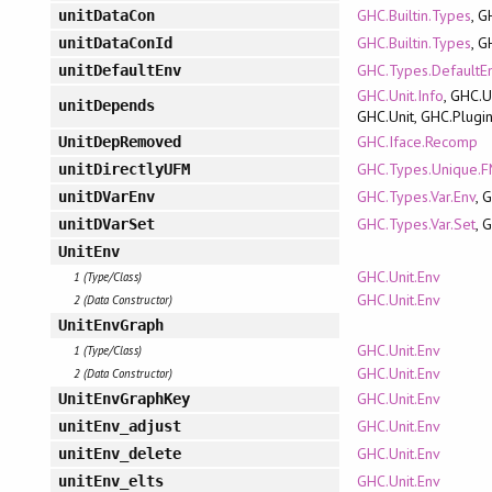
GHC.Builtin.Types
, G
unitDataCon
GHC.Builtin.Types
, G
unitDataConId
GHC.Types.DefaultE
unitDefaultEnv
GHC.Unit.Info
, GHC.U
unitDepends
GHC.Unit, GHC.Plugi
GHC.Iface.Recomp
UnitDepRemoved
GHC.Types.Unique.
unitDirectlyUFM
GHC.Types.Var.Env
, 
unitDVarEnv
GHC.Types.Var.Set
, 
unitDVarSet
UnitEnv
GHC.Unit.Env
1 (Type/Class)
GHC.Unit.Env
2 (Data Constructor)
UnitEnvGraph
GHC.Unit.Env
1 (Type/Class)
GHC.Unit.Env
2 (Data Constructor)
GHC.Unit.Env
UnitEnvGraphKey
GHC.Unit.Env
unitEnv_adjust
GHC.Unit.Env
unitEnv_delete
GHC.Unit.Env
unitEnv_elts