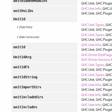
unitHiddenModules
GHC.Unit, GHC.Plugi
GHC.Unit.Info
, GHC.U
unitHsLibs
GHC.Unit, GHC.Plugi
UnitId
GHC.Unit.Types
, GHC
1 (Type/Class)
GHC.Unit, GHC.Plugi
GHC.Unit.Types
, GHC
2 (Data Constructor)
GHC.Unit, GHC.Plugi
GHC.Unit.Info
, GHC.U
unitId
GHC.Unit, GHC.Plugi
GHC.Driver.DynFlag
UnitIdArg
GHC.Driver.Session
,
GHC.Unit.Types
, GHC
unitIdFS
GHC.Unit, GHC.Plugi
GHC.Unit.Types
, GHC
unitIdString
GHC.Unit, GHC.Plugi
GHC.Unit.Info
, GHC.U
unitImportDirs
GHC.Unit, GHC.Plugi
GHC.Unit.Info
, GHC.U
unitIncludeDirs
GHC.Unit, GHC.Plugi
GHC.Unit.Info
, GHC.U
unitIncludes
GHC.Unit, GHC.Plugi