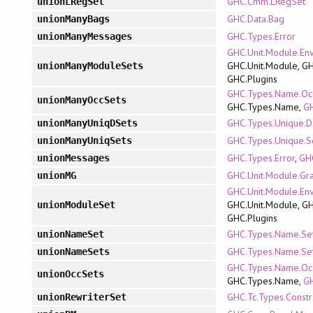
GHC.Cmm.LRegSet
unionLRegSet
GHC.Data.Bag
unionManyBags
GHC.Types.Error
unionManyMessages
GHC.Unit.Module.En
GHC.Unit.Module, GH
unionManyModuleSets
GHC.Plugins
GHC.Types.Name.Oc
unionManyOccSets
GHC.Types.Name,
GH
GHC.Types.Unique.D
unionManyUniqDSets
GHC.Types.Unique.S
unionManyUniqSets
GHC.Types.Error
,
GHC
unionMessages
GHC.Unit.Module.Gr
unionMG
GHC.Unit.Module.En
GHC.Unit.Module, GH
unionModuleSet
GHC.Plugins
GHC.Types.Name.Se
unionNameSet
GHC.Types.Name.Se
unionNameSets
GHC.Types.Name.Oc
unionOccSets
GHC.Types.Name,
GH
GHC.Tc.Types.Constr
unionRewriterSet