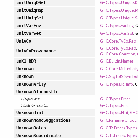
GHC.Types.Unique.D
unitUniqDSet
GHC.Types.Unique.
unitUniqMap
GHC.Types.Unique.S
unitUniqSet
GHC.Types.Var.Env
, 
unitVarEnv
GHC.Types.Var.Set
, 
unitVarSet
GHC.Core.TyCo.Rep
UnivCo
GHC.Core.TyCo.Rep
,
UnivCoProvenance
GHC.Core.Coercion
,
GHC.Builtin.Names
unK1_RDR
GHC.Core.Multiplicit
Unknown
GHC.StgToJS.Symbo
unknown
GHC.Types.Id.Info
, 
unknownArity
UnknownDiagnostic
GHC.Types.Error
1 (Type/Class)
GHC.Types.Error
2 (Data Constructor)
GHC.Types.Hint
,
GHC
UnknownHint
GHC.Rename.Unbou
unknownNameSuggestions
GHC.Tc.Errors.Types
UnknownRoles
GHC.Tc.Errors.Types
UnknownSubordinate