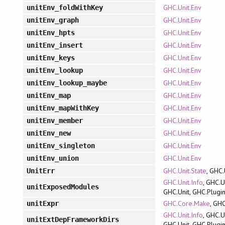
GHC.Unit.Env
unitEnv_foldWithKey
GHC.Unit.Env
unitEnv_graph
GHC.Unit.Env
unitEnv_hpts
GHC.Unit.Env
unitEnv_insert
GHC.Unit.Env
unitEnv_keys
GHC.Unit.Env
unitEnv_lookup
GHC.Unit.Env
unitEnv_lookup_maybe
GHC.Unit.Env
unitEnv_map
GHC.Unit.Env
unitEnv_mapWithKey
GHC.Unit.Env
unitEnv_member
GHC.Unit.Env
unitEnv_new
GHC.Unit.Env
unitEnv_singleton
GHC.Unit.Env
unitEnv_union
GHC.Unit.State
, GHC.
UnitErr
GHC.Unit.Info
, GHC.U
unitExposedModules
GHC.Unit, GHC.Plugi
GHC.Core.Make
, GH
unitExpr
GHC.Unit.Info
, GHC.U
unitExtDepFrameworkDirs
GHC.Unit, GHC.Plugi