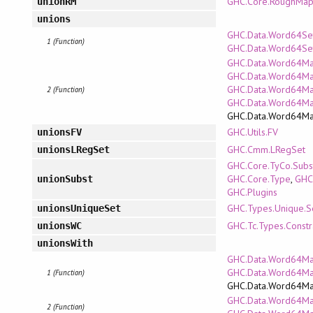
GHC.Core.RoughMa
unionRM
unions
GHC.Data.Word64Set
1 (Function)
GHC.Data.Word64Se
GHC.Data.Word64Map
GHC.Data.Word64Map.
GHC.Data.Word64Map
2 (Function)
GHC.Data.Word64Ma
GHC.Data.Word64M
GHC.Utils.FV
unionsFV
GHC.Cmm.LRegSet
unionsLRegSet
GHC.Core.TyCo.Subs
GHC.Core.Type
,
GHC.
unionSubst
GHC.Plugins
GHC.Types.Unique.S
unionsUniqueSet
GHC.Tc.Types.Constr
unionsWC
unionsWith
GHC.Data.Word64Map
GHC.Data.Word64Ma
1 (Function)
GHC.Data.Word64M
GHC.Data.Word64Map.
2 (Function)