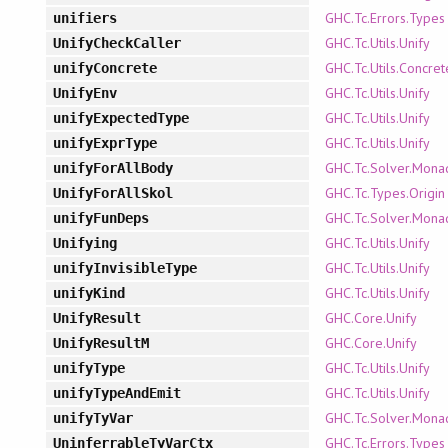
GHC.Tc.Errors.Types
unifiers
GHC.Tc.Utils.Unify
UnifyCheckCaller
GHC.Tc.Utils.Concret
unifyConcrete
GHC.Tc.Utils.Unify
UnifyEnv
GHC.Tc.Utils.Unify
unifyExpectedType
GHC.Tc.Utils.Unify
unifyExprType
GHC.Tc.Solver.Mona
unifyForAllBody
GHC.Tc.Types.Origin
UnifyForAllSkol
GHC.Tc.Solver.Mona
unifyFunDeps
GHC.Tc.Utils.Unify
Unifying
GHC.Tc.Utils.Unify
unifyInvisibleType
GHC.Tc.Utils.Unify
unifyKind
GHC.Core.Unify
UnifyResult
GHC.Core.Unify
UnifyResultM
GHC.Tc.Utils.Unify
unifyType
GHC.Tc.Utils.Unify
unifyTypeAndEmit
GHC.Tc.Solver.Mona
unifyTyVar
GHC.Tc.Errors.Types
UninferrableTyVarCtx