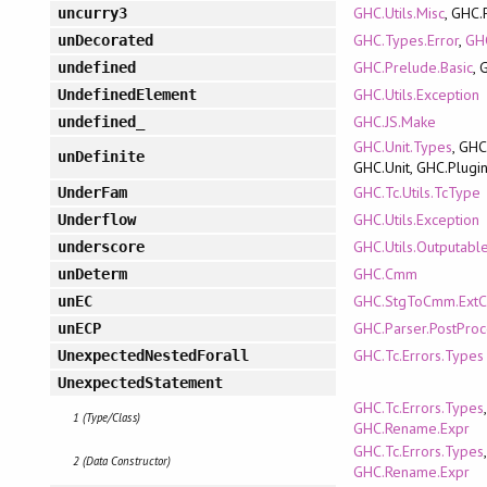
GHC.Utils.Misc
, GHC.
uncurry3
GHC.Types.Error
,
GHC
unDecorated
GHC.Prelude.Basic
, 
undefined
GHC.Utils.Exception
UndefinedElement
GHC.JS.Make
undefined_
GHC.Unit.Types
, GHC
unDefinite
GHC.Unit, GHC.Plugi
GHC.Tc.Utils.TcType
UnderFam
GHC.Utils.Exception
Underflow
GHC.Utils.Outputabl
underscore
GHC.Cmm
unDeterm
GHC.StgToCmm.Ext
unEC
GHC.Parser.PostProc
unECP
GHC.Tc.Errors.Types
UnexpectedNestedForall
UnexpectedStatement
GHC.Tc.Errors.Types
,
1 (Type/Class)
GHC.Rename.Expr
GHC.Tc.Errors.Types
,
2 (Data Constructor)
GHC.Rename.Expr