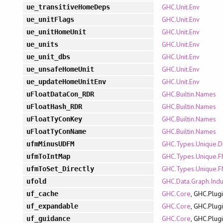
GHC.Unit.Env
ue_transitiveHomeDeps
GHC.Unit.Env
ue_unitFlags
GHC.Unit.Env
ue_unitHomeUnit
GHC.Unit.Env
ue_units
GHC.Unit.Env
ue_unit_dbs
GHC.Unit.Env
ue_unsafeHomeUnit
GHC.Unit.Env
ue_updateHomeUnitEnv
GHC.Builtin.Names
uFloatDataCon_RDR
GHC.Builtin.Names
uFloatHash_RDR
GHC.Builtin.Names
uFloatTyConKey
GHC.Builtin.Names
uFloatTyConName
GHC.Types.Unique.
ufmMinusUDFM
GHC.Types.Unique.
ufmToIntMap
GHC.Types.Unique.
ufmToSet_Directly
GHC.Data.Graph.Indu
ufold
GHC.Core
, GHC.Plug
uf_cache
GHC.Core
, GHC.Plug
uf_expandable
GHC.Core
, GHC.Plug
uf_guidance