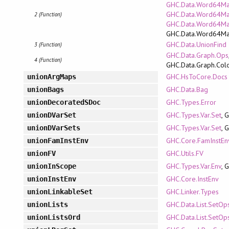
GHC.Data.Word64Map.
GHC.Data.Word64Map
2 (Function)
GHC.Data.Word64Ma
GHC.Data.Word64M
GHC.Data.UnionFind
3 (Function)
GHC.Data.Graph.Ops
4 (Function)
GHC.Data.Graph.Col
GHC.HsToCore.Docs
unionArgMaps
GHC.Data.Bag
unionBags
GHC.Types.Error
unionDecoratedSDoc
GHC.Types.Var.Set
, 
unionDVarSet
GHC.Types.Var.Set
, 
unionDVarSets
GHC.Core.FamInstEn
unionFamInstEnv
GHC.Utils.FV
unionFV
GHC.Types.Var.Env
, 
unionInScope
GHC.Core.InstEnv
unionInstEnv
GHC.Linker.Types
unionLinkableSet
GHC.Data.List.SetOp
unionLists
GHC.Data.List.SetOp
unionListsOrd