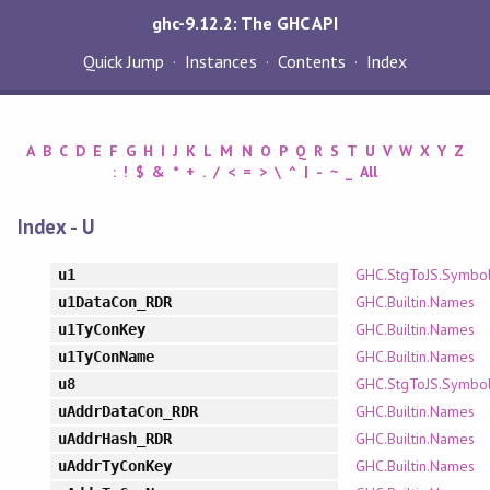
ghc-9.12.2: The GHC API
Quick Jump
Instances
Contents
Index
A
B
C
D
E
F
G
H
I
J
K
L
M
N
O
P
Q
R
S
T
U
V
W
X
Y
Z
:
!
$
&
*
+
.
/
<
=
>
\
^
|
-
~
_
All
Index - U
GHC.StgToJS.Symbo
u1
GHC.Builtin.Names
u1DataCon_RDR
GHC.Builtin.Names
u1TyConKey
GHC.Builtin.Names
u1TyConName
GHC.StgToJS.Symbo
u8
GHC.Builtin.Names
uAddrDataCon_RDR
GHC.Builtin.Names
uAddrHash_RDR
GHC.Builtin.Names
uAddrTyConKey