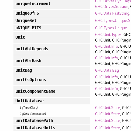
GHC.Driver.DynFlag
uniqueIncrement
GHC.Driver.Session
,
GHC.Data.FastString
uniqueOfFS
GHC.Types.Unique.S
UniqueSet
GHC.Types.Unique
uNIQUE_BITS
GHC.Unit.Types
, GHC
Unit
GHC.Unit, GHC.Plugi
GHC.Unit.Info
, GHC.U
unitAbiDepends
GHC.Unit, GHC.Plugi
GHC.Unit.Info
, GHC.U
unitAbiHash
GHC.Unit, GHC.Plugi
GHC.Data.Bag
unitBag
GHC.Unit.Info
, GHC.U
unitCcOptions
GHC.Unit, GHC.Plugi
GHC.Unit.Info
, GHC.U
unitComponentName
GHC.Unit, GHC.Plugi
UnitDatabase
GHC.Unit.State
, GHC.
1 (Type/Class)
GHC.Unit.State
, GHC.
2 (Data Constructor)
GHC.Unit.State
, GHC.
unitDatabasePath
GHC.Unit.State
, GHC.
unitDatabaseUnits