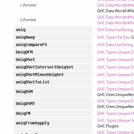
GHC.Data.Word64Ma
1 (Function)
GHC.Data.Word64M
GHC.Data.Word64Map.
2 (Function)
GHC.Data.Word64Map
GHC.Data.FastString
uniq
GHC.Types.Var.Env
, 
uniqAway
GHC.Data.FastString
uniqCompareFS
GHC.Types.Unique.
UniqDFM
GHC.Types.Unique.D
UniqDSet
GHC.Types.Unique.D
uniqDSetIntersectUniqSet
GHC.Types.Unique.D
uniqDSetMinusUniqSet
GHC.Types.Unique.D
uniqDSetToList
GHC.Types.Unique.
UniqDSM
GHC.Cmm.UniqueRe
GHC.Types.Unique.
UniqDSMT
GHC.Cmm.UniqueRe
GHC.Types.Unique.
UniqFM
GHC.Types.Unique.S
uniqFromSupply
GHC.Plugins
GHC.Types.Unique.S