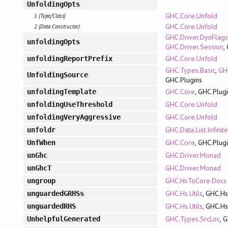
UnfoldingOpts
GHC.Core.Unfold
1 (Type/Class)
GHC.Core.Unfold
2 (Data Constructor)
GHC.Driver.DynFlag
unfoldingOpts
GHC.Driver.Session
,
GHC.Core.Unfold
unfoldingReportPrefix
GHC.Types.Basic
,
GH
UnfoldingSource
GHC.Plugins
GHC.Core
, GHC.Plug
unfoldingTemplate
GHC.Core.Unfold
unfoldingUseThreshold
GHC.Core.Unfold
unfoldingVeryAggressive
GHC.Data.List.Infinit
unfoldr
GHC.Core
, GHC.Plug
UnfWhen
GHC.Driver.Monad
unGhc
GHC.Driver.Monad
unGhcT
GHC.HsToCore.Docs
ungroup
GHC.Hs.Utils
, GHC.H
unguardedGRHSs
GHC.Hs.Utils
, GHC.H
unguardedRHS
GHC.Types.SrcLoc
, 
UnhelpfulGenerated