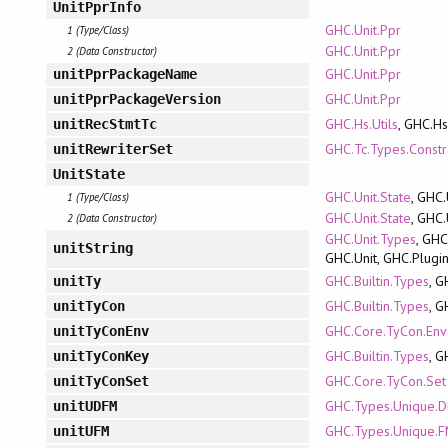
UnitPprInfo
GHC.Unit.Ppr
1 (Type/Class)
GHC.Unit.Ppr
2 (Data Constructor)
GHC.Unit.Ppr
unitPprPackageName
GHC.Unit.Ppr
unitPprPackageVersion
GHC.Hs.Utils
, GHC.H
unitRecStmtTc
GHC.Tc.Types.Constr
unitRewriterSet
UnitState
GHC.Unit.State
, GHC.
1 (Type/Class)
GHC.Unit.State
, GHC.
2 (Data Constructor)
GHC.Unit.Types
, GHC
unitString
GHC.Unit, GHC.Plugi
GHC.Builtin.Types
, G
unitTy
GHC.Builtin.Types
, G
unitTyCon
GHC.Core.TyCon.Env
unitTyConEnv
GHC.Builtin.Types
, G
unitTyConKey
GHC.Core.TyCon.Set
unitTyConSet
GHC.Types.Unique.
unitUDFM
GHC.Types.Unique.
unitUFM