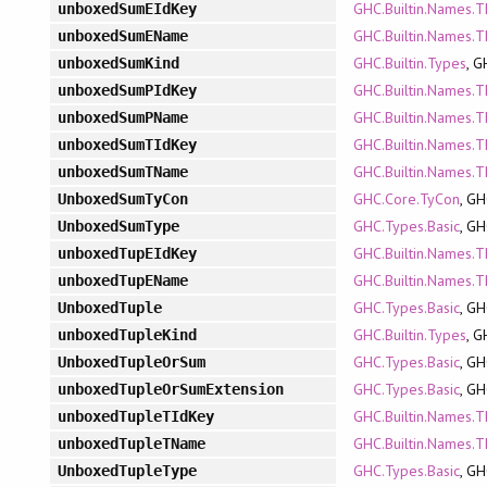
GHC.Builtin.Names.
unboxedSumEIdKey
GHC.Builtin.Names.
unboxedSumEName
GHC.Builtin.Types
, G
unboxedSumKind
GHC.Builtin.Names.
unboxedSumPIdKey
GHC.Builtin.Names.
unboxedSumPName
GHC.Builtin.Names.
unboxedSumTIdKey
GHC.Builtin.Names.
unboxedSumTName
GHC.Core.TyCon
, GH
UnboxedSumTyCon
GHC.Types.Basic
, GH
UnboxedSumType
GHC.Builtin.Names.
unboxedTupEIdKey
GHC.Builtin.Names.
unboxedTupEName
GHC.Types.Basic
, GH
UnboxedTuple
GHC.Builtin.Types
, G
unboxedTupleKind
GHC.Types.Basic
, GH
UnboxedTupleOrSum
GHC.Types.Basic
, GH
unboxedTupleOrSumExtension
GHC.Builtin.Names.
unboxedTupleTIdKey
GHC.Builtin.Names.
unboxedTupleTName
GHC.Types.Basic
, GH
UnboxedTupleType