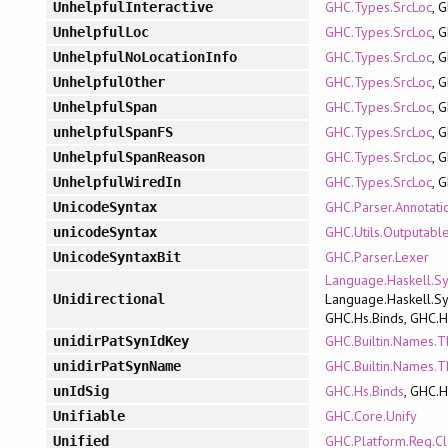
GHC.Types.SrcLoc
, 
UnhelpfulInteractive
GHC.Types.SrcLoc
, 
UnhelpfulLoc
GHC.Types.SrcLoc
, 
UnhelpfulNoLocationInfo
GHC.Types.SrcLoc
, 
UnhelpfulOther
GHC.Types.SrcLoc
, 
UnhelpfulSpan
GHC.Types.SrcLoc
, 
unhelpfulSpanFS
GHC.Types.SrcLoc
, 
UnhelpfulSpanReason
GHC.Types.SrcLoc
, 
UnhelpfulWiredIn
GHC.Parser.Annotati
UnicodeSyntax
GHC.Utils.Outputabl
unicodeSyntax
GHC.Parser.Lexer
UnicodeSyntaxBit
Language.Haskell.Sy
Language.Haskell.Sy
Unidirectional
GHC.Hs.Binds, GHC.H
GHC.Builtin.Names.
unidirPatSynIdKey
GHC.Builtin.Names.
unidirPatSynName
GHC.Hs.Binds
, GHC.
unIdSig
GHC.Core.Unify
Unifiable
GHC.Platform.Reg.Cl
Unified