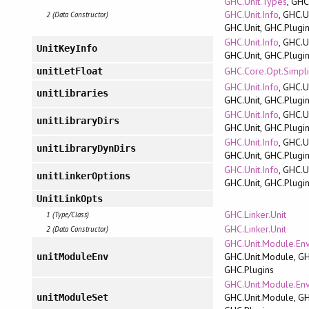
GHC.Unit.Types
, GHC
GHC.Unit.Info
, GHC.U
2 (Data Constructor)
GHC.Unit, GHC.Plugi
GHC.Unit.Info
, GHC.U
UnitKeyInfo
GHC.Unit, GHC.Plugi
GHC.Core.Opt.Simpli
unitLetFloat
GHC.Unit.Info
, GHC.U
unitLibraries
GHC.Unit, GHC.Plugi
GHC.Unit.Info
, GHC.U
unitLibraryDirs
GHC.Unit, GHC.Plugi
GHC.Unit.Info
, GHC.U
unitLibraryDynDirs
GHC.Unit, GHC.Plugi
GHC.Unit.Info
, GHC.U
unitLinkerOptions
GHC.Unit, GHC.Plugi
UnitLinkOpts
GHC.Linker.Unit
1 (Type/Class)
GHC.Linker.Unit
2 (Data Constructor)
GHC.Unit.Module.En
GHC.Unit.Module, GH
unitModuleEnv
GHC.Plugins
GHC.Unit.Module.En
GHC.Unit.Module, GH
unitModuleSet