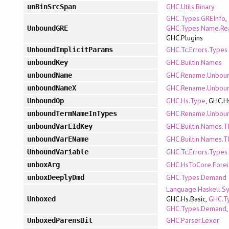
GHC.Utils.Binary
unBinSrcSpan
GHC.Types.GREInfo
,
GHC.Types.Name.Re
UnboundGRE
GHC.Plugins
GHC.Tc.Errors.Types
UnboundImplicitParams
GHC.Builtin.Names
unboundKey
GHC.Rename.Unbou
unboundName
GHC.Rename.Unbou
unboundNameX
GHC.Hs.Type
, GHC.H
UnboundOp
GHC.Rename.Unbou
unboundTermNameInTypes
GHC.Builtin.Names.
unboundVarEIdKey
GHC.Builtin.Names.
unboundVarEName
GHC.Tc.Errors.Types
UnboundVariable
GHC.HsToCore.Forei
unboxArg
GHC.Types.Demand
unboxDeeplyDmd
Language.Haskell.Sy
GHC.Hs.Basic,
GHC.Ty
Unboxed
GHC.Types.Demand
GHC.Parser.Lexer
UnboxedParensBit