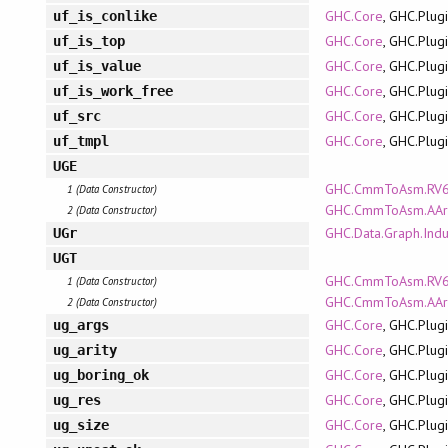
GHC.Core
, GHC.Plug
uf_is_conlike
GHC.Core
, GHC.Plug
uf_is_top
GHC.Core
, GHC.Plug
uf_is_value
GHC.Core
, GHC.Plug
uf_is_work_free
GHC.Core
, GHC.Plug
uf_src
GHC.Core
, GHC.Plug
uf_tmpl
UGE
GHC.CmmToAsm.RV6
1 (Data Constructor)
GHC.CmmToAsm.AAr
2 (Data Constructor)
GHC.Data.Graph.Induc
UGr
UGT
GHC.CmmToAsm.RV6
1 (Data Constructor)
GHC.CmmToAsm.AAr
2 (Data Constructor)
GHC.Core
, GHC.Plug
ug_args
GHC.Core
, GHC.Plug
ug_arity
GHC.Core
, GHC.Plug
ug_boring_ok
GHC.Core
, GHC.Plug
ug_res
GHC.Core
, GHC.Plug
ug_size