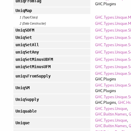
uniqFromTag
GHC.Plugins
UniqMap
GHC.Types.Unique.
1 (Type/Class)
GHC.Types.Unique.
2 (Data Constructor)
GHC.Types.Unique.
UniqSDFM
GHC.Types.Unique.S
UniqSet
GHC.Types.Unique.S
uniqSetAll
GHC.Types.Unique.S
uniqSetAny
GHC.Types.Unique.S
uniqSetMinusUDFM
GHC.Types.Unique.S
uniqSetMinusUFM
GHC.Types.Unique.S
uniqsFromSupply
GHC.Plugins
GHC.Types.Unique.S
UniqSM
GHC.Plugins
GHC.Types.Unique.S
UniqSupply
GHC.Plugins,
GHC.Hs
GHC.Types.Unique
,
Uniquable
GHC.Builtin.Names
,
G
GHC.Types.Unique
,
Unique
GHC.Builtin.Names
,
G