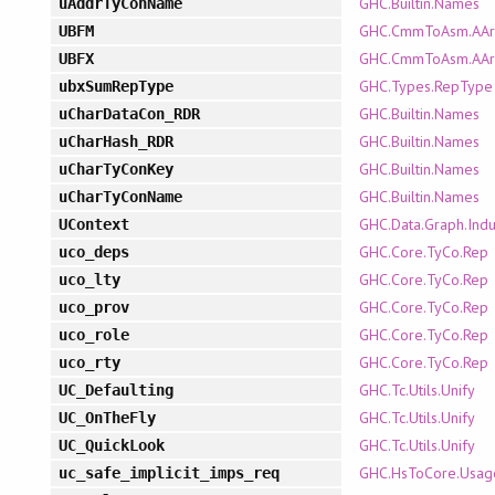
GHC.Builtin.Names
uAddrTyConName
GHC.CmmToAsm.AArc
UBFM
GHC.CmmToAsm.AArc
UBFX
GHC.Types.RepType
ubxSumRepType
GHC.Builtin.Names
uCharDataCon_RDR
GHC.Builtin.Names
uCharHash_RDR
GHC.Builtin.Names
uCharTyConKey
GHC.Builtin.Names
uCharTyConName
GHC.Data.Graph.Indu
UContext
GHC.Core.TyCo.Rep
uco_deps
GHC.Core.TyCo.Rep
uco_lty
GHC.Core.TyCo.Rep
uco_prov
GHC.Core.TyCo.Rep
uco_role
GHC.Core.TyCo.Rep
uco_rty
GHC.Tc.Utils.Unify
UC_Defaulting
GHC.Tc.Utils.Unify
UC_OnTheFly
GHC.Tc.Utils.Unify
UC_QuickLook
GHC.HsToCore.Usag
uc_safe_implicit_imps_req