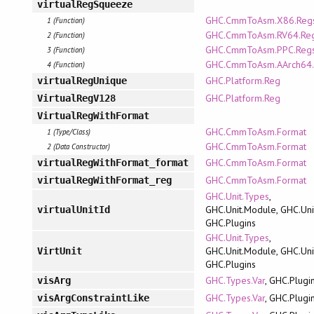
virtualRegSqueeze
GHC.CmmToAsm.X86.Reg
1 (Function)
GHC.CmmToAsm.RV64.Re
2 (Function)
GHC.CmmToAsm.PPC.Reg
3 (Function)
GHC.CmmToAsm.AArch64.
4 (Function)
GHC.Platform.Reg
virtualRegUnique
GHC.Platform.Reg
VirtualRegV128
VirtualRegWithFormat
GHC.CmmToAsm.Format
1 (Type/Class)
GHC.CmmToAsm.Format
2 (Data Constructor)
GHC.CmmToAsm.Format
virtualRegWithFormat_format
GHC.CmmToAsm.Format
virtualRegWithFormat_reg
GHC.Unit.Types
,
GHC.Unit.Module, GHC.Uni
virtualUnitId
GHC.Plugins
GHC.Unit.Types
,
GHC.Unit.Module, GHC.Uni
VirtUnit
GHC.Plugins
GHC.Types.Var
, GHC.Plugi
visArg
GHC.Types.Var
, GHC.Plugi
visArgConstraintLike