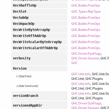
GHC.Builtin.PrimOps
VecShuffleOp
GHC.Types.RepType
VecSlot
GHC.Builtin.PrimOps
VecSubOp
GHC.Builtin.PrimOps
VecUnpackOp
GHC.Builtin.PrimOps
VecWriteByteArrayOp
GHC.Builtin.PrimOps
VecWriteOffAddrOp
GHC.Builtin.PrimOps
VecWriteScalarByteArrayOp
GHC.Builtin.PrimOps
VecWriteScalarOffAddrOp
GHC.Driver.DynFlags
,
GHC.Driver.Session
, GHC.P
verbosity
GHC
Version
GHC.Unit.Info
, GHC.Unit.St
1 (Type/Class)
GHC.Unit, GHC.Plugins
GHC.Unit.Info
, GHC.Unit.St
2 (Data Constructor)
GHC.Unit, GHC.Plugins
GHC.Unit.Info
, GHC.Unit.St
versionBranch
GHC.Unit, GHC.Plugins
GHC.Driver.DynFlags
,
versionedAppDir
GHC.Driver.Session
, GHC.