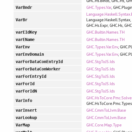
GHC.Hs.Binds, GHC.Hs, GH
GHC.Types.Var
, GHC.Plugi
VarBndr
Language.Haskell.Syntax.
Language.Haskell.Syntax,
VarBr
GHC.Hs.Expr, GHC.Hs, GH
GHC.Builtin.Names.TH
varEIdKey
GHC.Builtin.Names.TH
varEName
GHC.Types.Var.Env
, GHC.P
VarEnv
GHC.Types.Var.Env
, GHC.P
varEnvDomain
GHC.StgToJS.Ids
varForDataConEntryId
GHC.StgToJS.Ids
varForDataConWorker
GHC.StgToJS.Ids
varForEntryId
GHC.StgToJS.Ids
varForId
GHC.StgToJS.Ids
varForIdN
GHC.HsToCore.Pmc.Solve
VarInfo
GHC.HsToCore.Pmc.Type
GHC.CmmToLlvm.Base
varInsert
GHC.CmmToLlvm.Base
varLookup
GHC.Core.Map.Type
VarMap