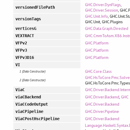
GHC.Driver.DynFlags
,
versionedFilePath
GHC.Driver.Session
, GHC.
GHC.Unit.Info
, GHC.Unit.St
versionTags
GHC.Unit, GHC.Plugins
GHC.Data.Graph.Directed
verticesG
GHC.CmmToAsm.X86.Inst
VEXTRACT
GHC.Platform
VFPv2
GHC.Platform
VFPv3
GHC.Platform
VFPv3D16
VI
GHC.Core.Class
1 (Data Constructor)
GHC.HsToCore.Pmc.Solve
2 (Data Constructor)
GHC.HsToCore.Pmc.Type
GHC.Driver.Backend.Intern
ViaC
GHC.Driver.Backend
,
GHC
viaCBackend
GHC.Driver.Backend
ViaCCodeOutput
GHC.Driver.Pipeline
viaCPipeline
GHC.Driver.Backend
ViaCPostHscPipeline
Language.Haskell.Syntax.