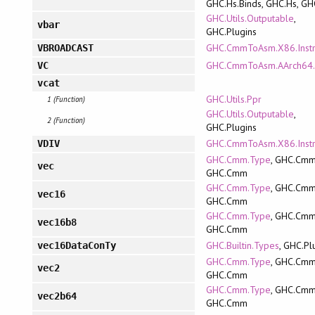
GHC.Hs.Binds, GHC.Hs, GH
GHC.Utils.Outputable
,
vbar
GHC.Plugins
GHC.CmmToAsm.X86.Inst
VBROADCAST
GHC.CmmToAsm.AArch64
VC
vcat
GHC.Utils.Ppr
1 (Function)
GHC.Utils.Outputable
,
2 (Function)
GHC.Plugins
GHC.CmmToAsm.X86.Inst
VDIV
GHC.Cmm.Type
, GHC.Cmm
vec
GHC.Cmm
GHC.Cmm.Type
, GHC.Cmm
vec16
GHC.Cmm
GHC.Cmm.Type
, GHC.Cmm
vec16b8
GHC.Cmm
GHC.Builtin.Types
, GHC.Pl
vec16DataConTy
GHC.Cmm.Type
, GHC.Cmm
vec2
GHC.Cmm
GHC.Cmm.Type
, GHC.Cmm
vec2b64
GHC.Cmm