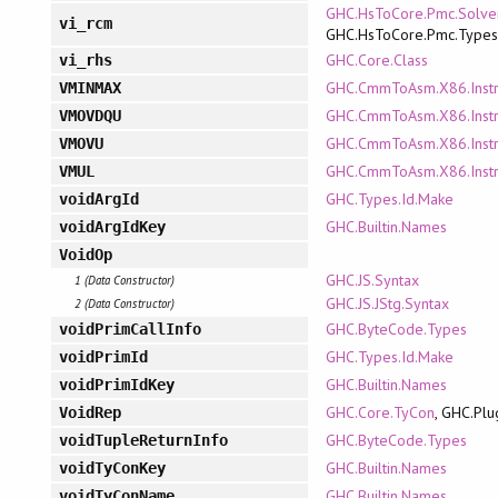
GHC.HsToCore.Pmc.Solve
vi_rcm
GHC.HsToCore.Pmc.Type
GHC.Core.Class
vi_rhs
GHC.CmmToAsm.X86.Inst
VMINMAX
GHC.CmmToAsm.X86.Inst
VMOVDQU
GHC.CmmToAsm.X86.Inst
VMOVU
GHC.CmmToAsm.X86.Inst
VMUL
GHC.Types.Id.Make
voidArgId
GHC.Builtin.Names
voidArgIdKey
VoidOp
GHC.JS.Syntax
1 (Data Constructor)
GHC.JS.JStg.Syntax
2 (Data Constructor)
GHC.ByteCode.Types
voidPrimCallInfo
GHC.Types.Id.Make
voidPrimId
GHC.Builtin.Names
voidPrimIdKey
GHC.Core.TyCon
, GHC.Plu
VoidRep
GHC.ByteCode.Types
voidTupleReturnInfo
GHC.Builtin.Names
voidTyConKey
GHC.Builtin.Names
voidTyConName