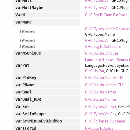
GHC.Types.Var
, GHC.Plugi
varMult
GHC.Types.Var
, GHC.Plugi
varMultMaybe
GHC.StgToCmm.ExtCode
VarN
varName
GHC.Types.Name.Occurre
1 (Function)
GHC.Types.Name
GHC.Types.Var
, GHC.Plugi
2 (Function)
GHC.StgToJS.Closure
3 (Function)
GHC.Builtin.Uniques
varNSUnique
Language.Haskell.Syntax.
Language.Haskell.Syntax,
VarPat
GHC.Hs.Pat
, GHC.Hs, GHC
GHC.Builtin.Names.TH
varPIdKey
GHC.Builtin.Names.TH
varPName
GHC.Builtin.Names
varQual
GHC.Builtin.Names
varQual_RDR
GHC.Types.Var.Set
, GHC.P
VarSet
GHC.Types.Var.Env
, GHC.P
varSetInScope
GHC.Tc.Types.Evidence
varSetMinusEvBindMap
GHC.StgToJS.Ids
varsForId