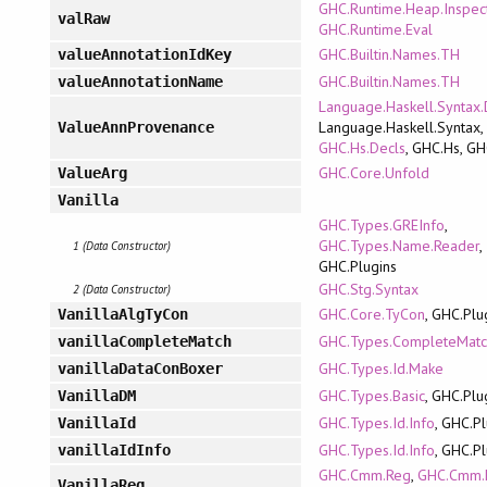
GHC.Runtime.Heap.Inspec
valRaw
GHC.Runtime.Eval
GHC.Builtin.Names.TH
valueAnnotationIdKey
GHC.Builtin.Names.TH
valueAnnotationName
Language.Haskell.Syntax.
Language.Haskell.Syntax,
ValueAnnProvenance
GHC.Hs.Decls
, GHC.Hs, G
GHC.Core.Unfold
ValueArg
Vanilla
GHC.Types.GREInfo
,
GHC.Types.Name.Reader
,
1 (Data Constructor)
GHC.Plugins
GHC.Stg.Syntax
2 (Data Constructor)
GHC.Core.TyCon
, GHC.Plu
VanillaAlgTyCon
GHC.Types.CompleteMat
vanillaCompleteMatch
GHC.Types.Id.Make
vanillaDataConBoxer
GHC.Types.Basic
, GHC.Plu
VanillaDM
GHC.Types.Id.Info
, GHC.P
VanillaId
GHC.Types.Id.Info
, GHC.P
vanillaIdInfo
GHC.Cmm.Reg
,
GHC.Cmm.
VanillaReg