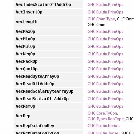
GHC.Builtin.PrimOps
VecIndexScalarOffAddrOp
GHC.Builtin.PrimOps
VecInsertOp
GHC.Cmm.Type
, GHC.Cmm
vecLength
GHC.Cmm
GHC.Builtin.PrimOps
VecMaxOp
GHC.Builtin.PrimOps
VecMinOp
GHC.Builtin.PrimOps
VecMulOp
GHC.Builtin.PrimOps
VecNegOp
GHC.Builtin.PrimOps
VecPackOp
GHC.Builtin.PrimOps
VecQuotOp
GHC.Builtin.PrimOps
VecReadByteArrayOp
GHC.Builtin.PrimOps
VecReadOffAddrOp
GHC.Builtin.PrimOps
VecReadScalarByteArrayOp
GHC.Builtin.PrimOps
VecReadScalarOffAddrOp
GHC.Builtin.PrimOps
VecRemOp
GHC.Core.TyCon
,
VecRep
GHC.Types.RepType
, GHC
GHC.Builtin.Names
vecRepDataConKey
GHC.Builtin.Types
, GHC.Pl
vecRepDataConTyCon