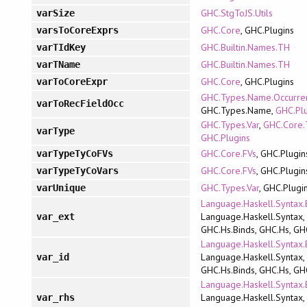
GHC.StgToJS.Utils
varSize
GHC.Core
, GHC.Plugins
varsToCoreExprs
GHC.Builtin.Names.TH
varTIdKey
GHC.Builtin.Names.TH
varTName
GHC.Core
, GHC.Plugins
varToCoreExpr
GHC.Types.Name.Occurre
varToRecFieldOcc
GHC.Types.Name,
GHC.Pl
GHC.Types.Var
,
GHC.Core.
varType
GHC.Plugins
GHC.Core.FVs
, GHC.Plugin
varTypeTyCoFVs
GHC.Core.FVs
, GHC.Plugin
varTypeTyCoVars
GHC.Types.Var
, GHC.Plugi
varUnique
Language.Haskell.Syntax.
Language.Haskell.Syntax,
var_ext
GHC.Hs.Binds, GHC.Hs, GH
Language.Haskell.Syntax.
Language.Haskell.Syntax,
var_id
GHC.Hs.Binds, GHC.Hs, GH
Language.Haskell.Syntax.
Language.Haskell.Syntax,
var_rhs