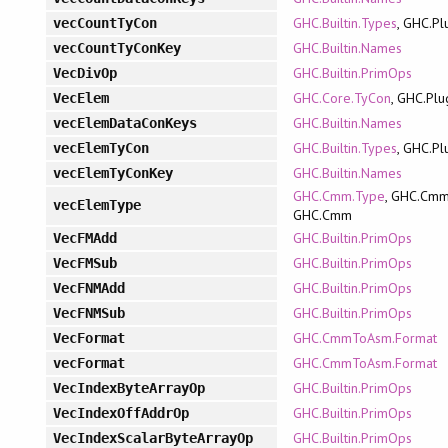
GHC.Builtin.Types
, GHC.Pl
vecCountTyCon
GHC.Builtin.Names
vecCountTyConKey
GHC.Builtin.PrimOps
VecDivOp
GHC.Core.TyCon
, GHC.Plu
VecElem
GHC.Builtin.Names
vecElemDataConKeys
GHC.Builtin.Types
, GHC.Pl
vecElemTyCon
GHC.Builtin.Names
vecElemTyConKey
GHC.Cmm.Type
, GHC.Cmm
vecElemType
GHC.Cmm
GHC.Builtin.PrimOps
VecFMAdd
GHC.Builtin.PrimOps
VecFMSub
GHC.Builtin.PrimOps
VecFNMAdd
GHC.Builtin.PrimOps
VecFNMSub
GHC.CmmToAsm.Format
VecFormat
GHC.CmmToAsm.Format
vecFormat
GHC.Builtin.PrimOps
VecIndexByteArrayOp
GHC.Builtin.PrimOps
VecIndexOffAddrOp
GHC.Builtin.PrimOps
VecIndexScalarByteArrayOp