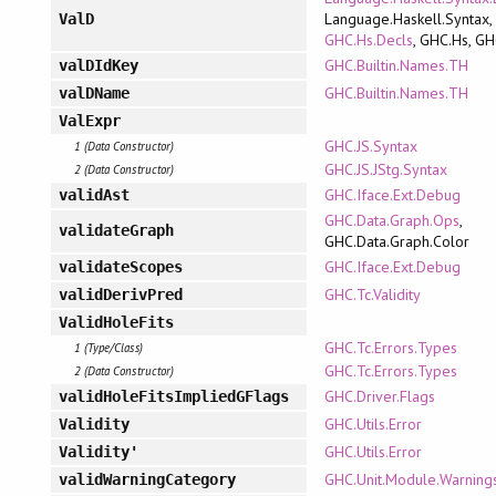
Language.Haskell.Syntax,
ValD
GHC.Hs.Decls
, GHC.Hs, G
GHC.Builtin.Names.TH
valDIdKey
GHC.Builtin.Names.TH
valDName
ValExpr
GHC.JS.Syntax
1 (Data Constructor)
GHC.JS.JStg.Syntax
2 (Data Constructor)
GHC.Iface.Ext.Debug
validAst
GHC.Data.Graph.Ops
,
validateGraph
GHC.Data.Graph.Color
GHC.Iface.Ext.Debug
validateScopes
GHC.Tc.Validity
validDerivPred
ValidHoleFits
GHC.Tc.Errors.Types
1 (Type/Class)
GHC.Tc.Errors.Types
2 (Data Constructor)
GHC.Driver.Flags
validHoleFitsImpliedGFlags
GHC.Utils.Error
Validity
GHC.Utils.Error
Validity'
GHC.Unit.Module.Warning
validWarningCategory