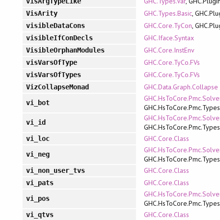
GHC.Types.Var
, GHC.Plugi
visArgTypeLike
GHC.Types.Basic
, GHC.Plu
VisArity
GHC.Core.TyCon
, GHC.Plu
visibleDataCons
GHC.Iface.Syntax
visibleIfConDecls
GHC.Core.InstEnv
VisibleOrphanModules
GHC.Core.TyCo.FVs
visVarsOfType
GHC.Core.TyCo.FVs
visVarsOfTypes
GHC.Data.Graph.Collapse
VizCollapseMonad
GHC.HsToCore.Pmc.Solve
vi_bot
GHC.HsToCore.Pmc.Type
GHC.HsToCore.Pmc.Solve
vi_id
GHC.HsToCore.Pmc.Type
GHC.Core.Class
vi_loc
GHC.HsToCore.Pmc.Solve
vi_neg
GHC.HsToCore.Pmc.Type
GHC.Core.Class
vi_non_user_tvs
GHC.Core.Class
vi_pats
GHC.HsToCore.Pmc.Solve
vi_pos
GHC.HsToCore.Pmc.Type
GHC.Core.Class
vi_qtvs