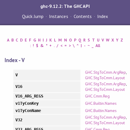
ghc-9.12.2: The GHC API
Quick Jump
Instances
Contents
Index
A
B
C
D
E
F
G
H
I
J
K
L
M
N
O
P
Q
R
S
T
U
V
W
X
Y
Z
:
!
$
&
*
+
.
/
<
=
>
\
^
|
-
~
_
All
Index - V
GHC.StgToCmm.ArgRep
,
V
GHC.StgToCmm.Layout
GHC.StgToCmm.ArgRep
,
V16
GHC.StgToCmm.Layout
GHC.Cmm.Reg
V16_ARG_REGS
GHC.Builtin.Names
v1TyConKey
GHC.Builtin.Names
v1TyConName
GHC.StgToCmm.ArgRep
,
V32
GHC.StgToCmm.Layout
GHC.Cmm.Reg
V32_ARG_REGS