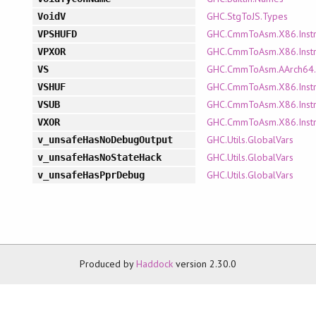
GHC.StgToJS.Types
VoidV
GHC.CmmToAsm.X86.Inst
VPSHUFD
GHC.CmmToAsm.X86.Inst
VPXOR
GHC.CmmToAsm.AArch64
VS
GHC.CmmToAsm.X86.Inst
VSHUF
GHC.CmmToAsm.X86.Inst
VSUB
GHC.CmmToAsm.X86.Inst
VXOR
GHC.Utils.GlobalVars
v_unsafeHasNoDebugOutput
GHC.Utils.GlobalVars
v_unsafeHasNoStateHack
GHC.Utils.GlobalVars
v_unsafeHasPprDebug
Produced by
Haddock
version 2.30.0