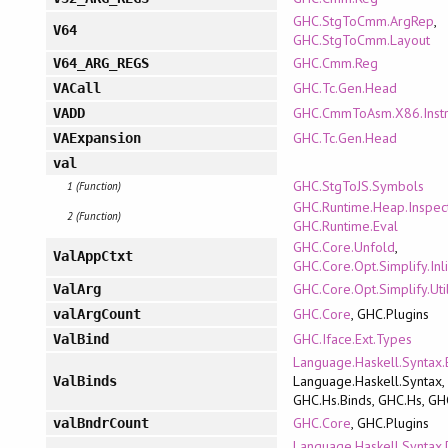
GHC.StgToCmm.ArgRep
,
V64
GHC.StgToCmm.Layout
GHC.Cmm.Reg
V64_ARG_REGS
GHC.Tc.Gen.Head
VACall
GHC.CmmToAsm.X86.Inst
VADD
GHC.Tc.Gen.Head
VAExpansion
val
GHC.StgToJS.Symbols
1 (Function)
GHC.Runtime.Heap.Inspec
2 (Function)
GHC.Runtime.Eval
GHC.Core.Unfold
,
ValAppCtxt
GHC.Core.Opt.Simplify.Inl
GHC.Core.Opt.Simplify.Uti
ValArg
GHC.Core
, GHC.Plugins
valArgCount
GHC.Iface.Ext.Types
ValBind
Language.Haskell.Syntax.
Language.Haskell.Syntax,
ValBinds
GHC.Hs.Binds, GHC.Hs, GH
GHC.Core
, GHC.Plugins
valBndrCount
Language.Haskell.Syntax.