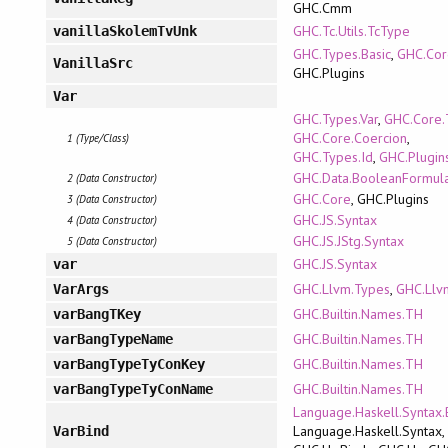
GHC.Cmm
GHC.Tc.Utils.TcType
vanillaSkolemTvUnk
GHC.Types.Basic
,
GHC.Co
VanillaSrc
GHC.Plugins
Var
GHC.Types.Var
,
GHC.Core.
GHC.Core.Coercion
,
1 (Type/Class)
GHC.Types.Id
,
GHC.Plugin
GHC.Data.BooleanFormul
2 (Data Constructor)
GHC.Core
, GHC.Plugins
3 (Data Constructor)
GHC.JS.Syntax
4 (Data Constructor)
GHC.JS.JStg.Syntax
5 (Data Constructor)
GHC.JS.Syntax
var
GHC.Llvm.Types
,
GHC.Llv
VarArgs
GHC.Builtin.Names.TH
varBangTKey
GHC.Builtin.Names.TH
varBangTypeName
GHC.Builtin.Names.TH
varBangTypeTyConKey
GHC.Builtin.Names.TH
varBangTypeTyConName
Language.Haskell.Syntax.
Language.Haskell.Syntax,
VarBind