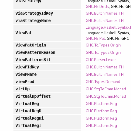
Language.Haskell.Syntax,
ViaStrategy
GHC.Hs.Decls
, GHC.Hs, G
GHC.Builtin.Names.TH
viaStrategyIdKey
GHC.Builtin.Names.TH
viaStrategyName
Language.Haskell.Syntax.
Language.Haskell.Syntax,
ViewPat
GHC.Hs.Pat
, GHC.Hs, GHC
GHC.Tc.Types.Origin
ViewPatOrigin
GHC.Tc.Types.Origin
ViewPatternReason
GHC.Parser.Lexer
ViewPatternsBit
GHC.Builtin.Names.TH
viewPIdKey
GHC.Builtin.Names.TH
viewPName
GHC.Types.Demand
viewProd
GHC.StgToCmm.Monad
virtHp
GHC.StgToCmm.Monad
VirtualHpOffset
GHC.Platform.Reg
VirtualReg
GHC.Platform.Reg
VirtualRegD
GHC.Platform.Reg
VirtualRegHi
GHC.Platform.Reg
VirtualRegI