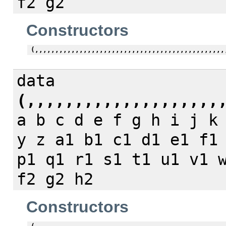
f2 g2
Constructors
(,,,,,,,,,,,,,,,,,,,,,,,,,,,,,,,,,,,,,,,,,,,,,,,
data
(,,,,,,,,,,,,,,,,,,,,
a b c d e f g h i j k
y z a1 b1 c1 d1 e1 f1
p1 q1 r1 s1 t1 u1 v1 
f2 g2 h2
Constructors