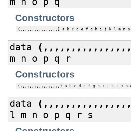
m n o p q
Constructors
(,,,,,,,,,,,,,,,,)
a b c d e f g h i j k l m n o
data
(,,,,,,,,,,,,,,,
m n o p q r
Constructors
(,,,,,,,,,,,,,,,,,)
a b c d e f g h i j k l m n 
data
(,,,,,,,,,,,,,,,
l m n o p q r s