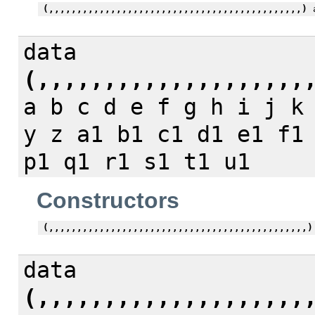
(,,,,,,,,,,,,,,,,,,,,,,,,,,,,,,,,,,,,,,,,,,,,,)
a
data
(,,,,,,,,,,,,,,,,,,,,
a b c d e f g h i j k
y z a1 b1 c1 d1 e1 f1
p1 q1 r1 s1 t1 u1
Constructors
(,,,,,,,,,,,,,,,,,,,,,,,,,,,,,,,,,,,,,,,,,,,,,,)
data
(,,,,,,,,,,,,,,,,,,,,