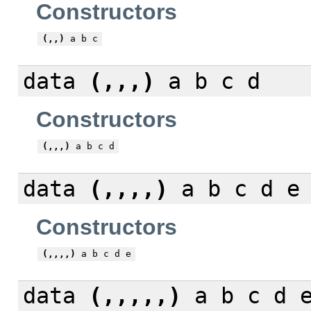
Constructors
(,,)
a b c
data
(,,,)
a b c d
Constructors
(,,,)
a b c d
data
(,,,,)
a b c d e
Constructors
(,,,,)
a b c d e
data
(,,,,,)
a b c d e