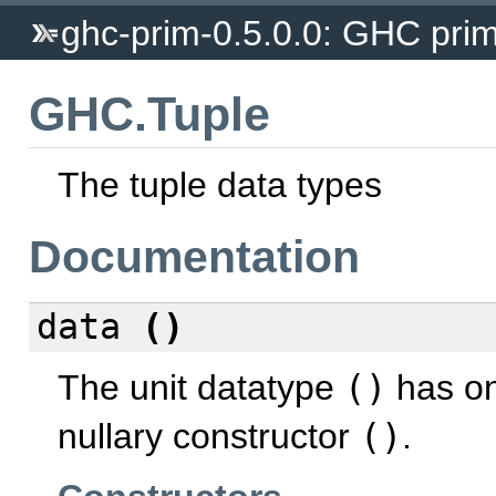
ghc-prim-0.5.0.0: GHC prim
GHC.Tuple
The tuple data types
Documentation
data
()
The unit datatype
()
has on
nullary constructor
()
.